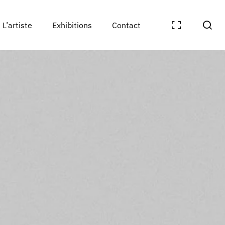
L’artiste
Exhibitions
Contact